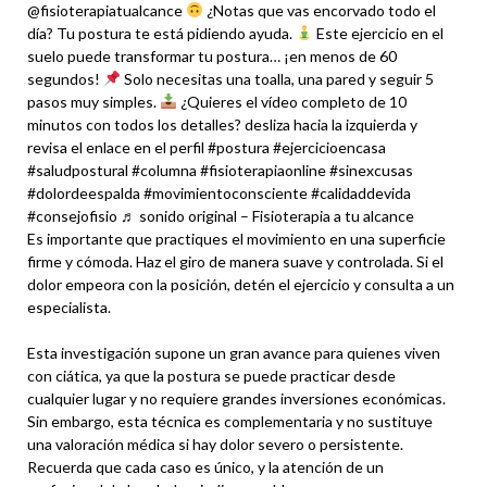
@fisioterapiatualcance
¿Notas que vas encorvado todo el
día? Tu postura te está pidiendo ayuda.
Este ejercicio en el
suelo puede transformar tu postura… ¡en menos de 60
segundos!
Solo necesitas una toalla, una pared y seguir 5
pasos muy simples.
¿Quieres el vídeo completo de 10
minutos con todos los detalles? desliza hacia la izquierda y
revisa el enlace en el perfil #postura #ejercicioencasa
#saludpostural #columna #fisioterapiaonline #sinexcusas
#dolordeespalda #movimientoconsciente #calidaddevida
#consejofisio ♬ sonido original – Fisioterapia a tu alcance
Es importante que practiques el movimiento en una superficie
firme y cómoda. Haz el giro de manera suave y controlada. Si el
dolor empeora con la posición, detén el ejercicio y consulta a un
especialista.
Esta investigación supone un gran avance para quienes viven
con ciática, ya que la postura se puede practicar desde
cualquier lugar y no requiere grandes inversiones económicas.
Sin embargo, esta técnica es complementaria y no sustituye
una valoración médica si hay dolor severo o persistente.
Recuerda que cada caso es único, y la atención de un