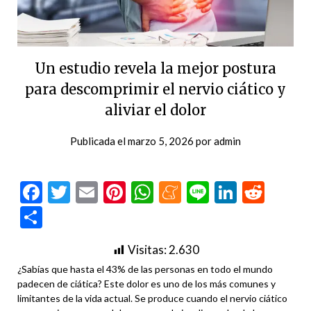
Un estudio revela la mejor postura
para descomprimir el nervio ciático y
aliviar el dolor
Publicada el
marzo 5, 2026
por
admin
Facebook
Twitter
Email
Pinterest
WhatsApp
Meneame
Line
LinkedI
Redd
Compartir
Visitas:
2.630
¿Sabías que hasta el 43% de las personas en todo el mundo
padecen de ciática? Este dolor es uno de los más comunes y
limitantes de la vida actual. Se produce cuando el nervio ciático