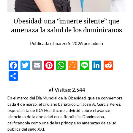
Obesidad: una “muerte silente” que
amenaza la salud de los dominicanos
Publicada el
marzo 5, 2026
por
admin
Facebook
Twitter
Email
Pinterest
WhatsApp
Meneame
Line
LinkedI
Redd
Compartir
Visitas:
2.544
En el marco del Día Mundial de la Obesidad, que se conmemora
cada 4 de marzo, el cirujano bariátrico Dr. José A. García Pérez,
especialista de IDA Healthcare, advirtió sobre el avance
silencioso de la obesidad en la República Dominicana,
calificándola como una de las principales amenazas de salud
pública del siglo XXI.