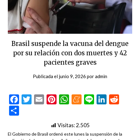
Brasil suspende la vacuna del dengue
por su relación con dos muertes y 42
pacientes graves
Publicada el
junio 9, 2026
por
admin
Facebook
Twitter
Email
Pinterest
WhatsApp
Meneame
Line
LinkedI
Redd
Compartir
Visitas:
2.505
El Gobierno de Brasil ordenó este lunes la suspensión de la