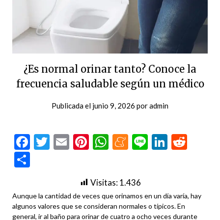
¿Es normal orinar tanto? Conoce la
frecuencia saludable según un médico
Publicada el
junio 9, 2026
por
admin
Facebook
Twitter
Email
Pinterest
WhatsApp
Meneame
Line
LinkedI
Redd
Compartir
Visitas:
1.436
Aunque la cantidad de veces que orinamos en un día varía, hay
algunos valores que se consideran normales o típicos. En
general, ir al baño para orinar de cuatro a ocho veces durante