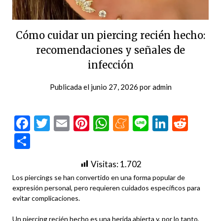
Cómo cuidar un piercing recién hecho:
recomendaciones y señales de
infección
Publicada el
junio 27, 2026
por
admin
Facebook
Twitter
Email
Pinterest
WhatsApp
Meneame
Line
LinkedI
Redd
Compartir
Visitas:
1.702
Los piercings se han convertido en una forma popular de
expresión personal, pero requieren cuidados específicos para
evitar complicaciones.
Un piercing recién hecho es una herida abierta y, por lo tanto,