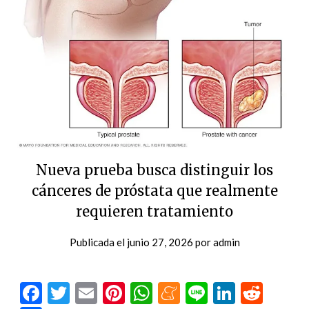
Nueva prueba busca distinguir los
cánceres de próstata que realmente
requieren tratamiento
Publicada el
junio 27, 2026
por
admin
Facebook
Twitter
Email
Pinterest
WhatsApp
Meneame
Line
LinkedI
Redd