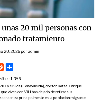
e unas 20 mil personas con
onado tratamiento
nio 20, 2026
por
admin
p
me
inkedIn
Reddit
Compartir
sitas:
1.358
 VIH y el Sida (Conavihsida), doctor Rafael Enrique
 que viven con VIH han dejado de retirar sus
e concentra principalmente en la población migrante