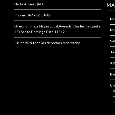
Nadia Alvarez |RD
MA
Phone: 849-656-5405
Not
Dirección Plaza Naylin Local,Avenida Charles de Gaulle
Not
4/B Santo Domingo Este 11512
Sal
GrupoRDN todo los derechos reservados
Te
AR
Bi
Clí
I
F