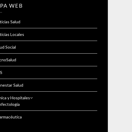
PA WEB
icias Salud
icias Locales
ud Social
cnoSalud
S
enestar Salud
nica y Hospitales
nfectología
armacéutica