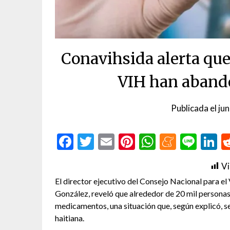
Conavihsida alerta qu
VIH han aband
Publicada el
ju
Facebook
Twitter
Email
Pinterest
WhatsAp
Menea
Line
L
Vi
El director ejecutivo del Consejo Nacional para el
González, reveló que alrededor de 20 mil personas
medicamentos, una situación que, según explicó, s
haitiana.