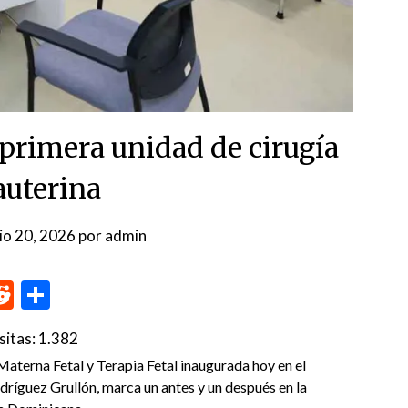
primera unidad de cirugía
auterina
nio 20, 2026
por
admin
p
me
inkedIn
Reddit
Compartir
sitas:
1.382
aterna Fetal y Terapia Fetal inaugurada hoy en el
ríguez Grullón, marca un antes y un después en la