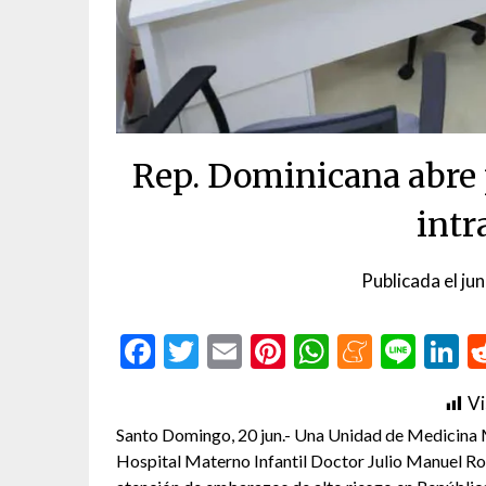
Rep. Dominicana abre 
intr
Publicada el
ju
Facebook
Twitter
Email
Pinterest
WhatsAp
Menea
Line
L
Vi
Santo Domingo, 20 jun.- Una Unidad de Medicina M
Hospital Materno Infantil Doctor Julio Manuel Rod