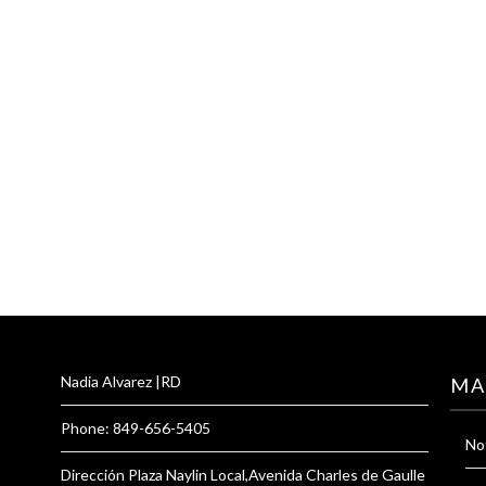
Nadia Alvarez |RD
MA
Phone: 849-656-5405
Not
Dirección Plaza Naylin Local,Avenida Charles de Gaulle