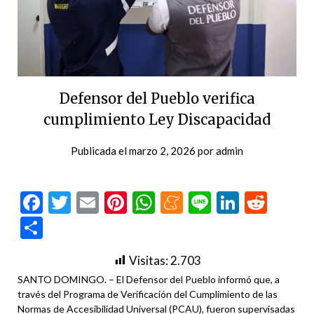
Defensor del Pueblo verifica
cumplimiento Ley Discapacidad
Publicada el
marzo 2, 2026
por
admin
Facebook
Twitter
Email
Pinterest
WhatsApp
Meneame
Line
LinkedI
Redd
Compartir
Visitas:
2.703
SANTO DOMINGO. – El Defensor del Pueblo informó que, a
través del Programa de Verificación del Cumplimiento de las
Normas de Accesibilidad Universal (PCAU), fueron supervisadas