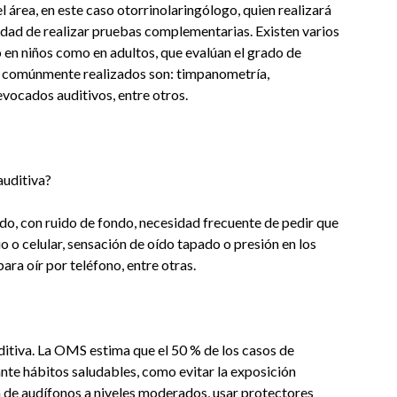
el área, en este caso otorrinolaringólogo, quien realizará
idad de realizar pruebas complementarias. Existen varios
 en niños como en adultos, que evalúan el grado de
ás comúnmente realizados son: timpanometría,
evocados auditivos, entre otros.
auditiva?
do, con ruido de fondo, necesidad frecuente de pedir que
dio o celular, sensación de oído tapado o presión en los
ara oír por teléfono, entre otras.
uditiva. La OMS estima que el 50 % de los casos de
nte hábitos saludables, como evitar la exposición
n de audífonos a niveles moderados, usar protectores