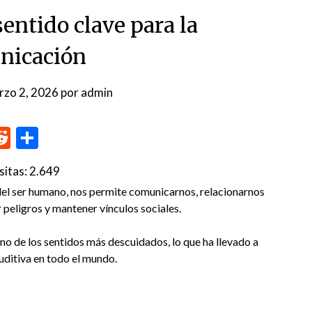
sentido clave para la
nicación
rzo 2, 2026
por
admin
p
me
inkedIn
Reddit
Compartir
sitas:
2.649
del ser humano, nos permite comunicarnos, relacionarnos
r peligros y mantener vínculos sociales.
uno de los sentidos más descuidados, lo que ha llevado a
uditiva en todo el mundo.