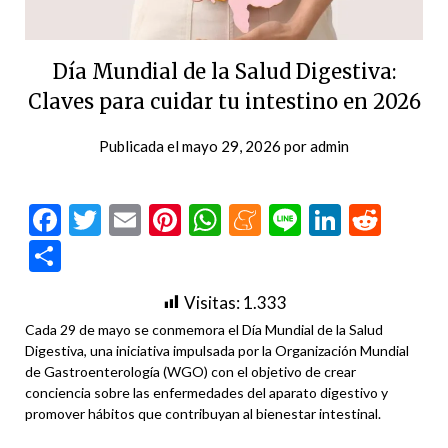
Día Mundial de la Salud Digestiva:
Claves para cuidar tu intestino en 2026
Publicada el
mayo 29, 2026
por
admin
Facebook
Twitter
Email
Pinterest
WhatsApp
Meneame
Line
LinkedI
Redd
Compartir
Visitas:
1.333
Cada 29 de mayo se conmemora el Día Mundial de la Salud
Digestiva, una iniciativa impulsada por la Organización Mundial
de Gastroenterología (WGO) con el objetivo de crear
conciencia sobre las enfermedades del aparato digestivo y
promover hábitos que contribuyan al bienestar intestinal.