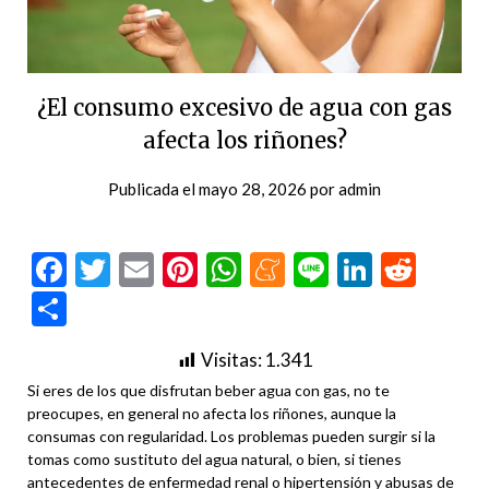
¿El consumo excesivo de agua con gas
afecta los riñones?
Publicada el
mayo 28, 2026
por
admin
Facebook
Twitter
Email
Pinterest
WhatsApp
Meneame
Line
LinkedI
Redd
Compartir
Visitas:
1.341
Si eres de los que disfrutan beber agua con gas, no te
preocupes, en general no afecta los riñones, aunque la
consumas con regularidad. Los problemas pueden surgir si la
tomas como sustituto del agua natural, o bien, si tienes
antecedentes de enfermedad renal o hipertensión y abusas de