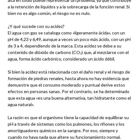
alta en sodio puede representar un problema, ya que contribuye
a la retención de líquidos y a la sobrecarga de la función renal. Si
bien no es algo común, el riesgo no es nulo.
¿Y qué sucede con su acidez?
El agua con gas se cataloga como «ligeramente ácida», con un
pH de 4,23 y 6,49, aunque a veces un poco más ácido, con un pH
de 3 a 4, dependiendo de la marca. Esta acidez se debe a su
contenido de dióxido de carbono (CO₂) que, al mezclarse con el
agua, forma ácido carbónico, considerado un ácido débil.
Si bien la acidez está relacionada con el daño renal y el riesgo de
formación de piedras renales, hasta ahora no hay evidencia que
demuestre que el consumo moderado y puntual derive estos
efectos en personas sanas. Por el contrario, se ha determinado
que esta agua «es una buena alternativa, tan hidratante como el
agua natural».
La razón es que el organismo tiene la capacidad de equilibrar su
pH a través de sistemas como los pulmones, los riñones y los
amortiguadores químicos en la sangre. Por eso, siempre y
cuando no haya nada que altere su funcionamiento normal,