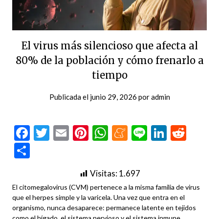
El virus más silencioso que afecta al
80% de la población y cómo frenarlo a
tiempo
Publicada el
junio 29, 2026
por
admin
Facebook
Twitter
Email
Pinterest
WhatsApp
Meneame
Line
LinkedI
Redd
Compartir
Visitas:
1.697
El citomegalovirus (CVM) pertenece a la misma familia de virus
que el herpes simple y la varicela. Una vez que entra en el
organismo, nunca desaparece: permanece latente en tejidos
como el hígado, el sistema nervioso y el sistema inmune.