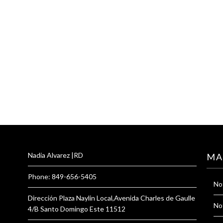
Nadia Alvarez |RD
MA
Phone: 849-656-5405
Not
Dirección Plaza Naylin Local,Avenida Charles de Gaulle
Not
4/B Santo Domingo Este 11512