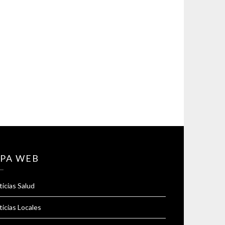
PA WEB
icias Salud
icias Locales