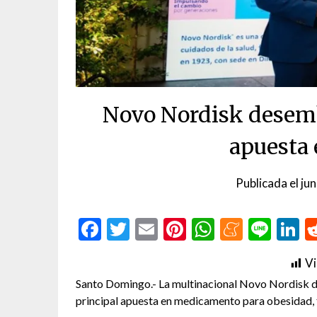
Novo Nordisk desemb
apuesta
Publicada el
ju
Facebook
Twitter
Email
Pinterest
WhatsAp
Menea
Line
L
Vi
Santo Domingo.- La multinacional Novo Nordisk
principal apuesta en medicamento para obesidad, 