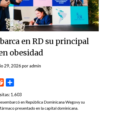
arca en RD su principal
 en obesidad
nio 29, 2026
por
admin
p
me
inkedIn
Reddit
Compartir
sitas:
1.603
 desembarcó en República Dominicana Wegovy su
fármaco presentado en la capital dominicana.