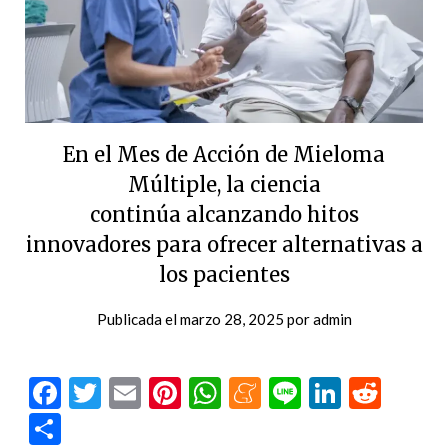
En el Mes de Acción de Mieloma
Múltiple, la ciencia
continúa alcanzando hitos
innovadores para ofrecer alternativas a
los pacientes
Publicada el
marzo 28, 2025
por
admin
Facebook
Twitter
Email
Pinterest
WhatsApp
Meneame
Line
LinkedI
Redd
Compartir