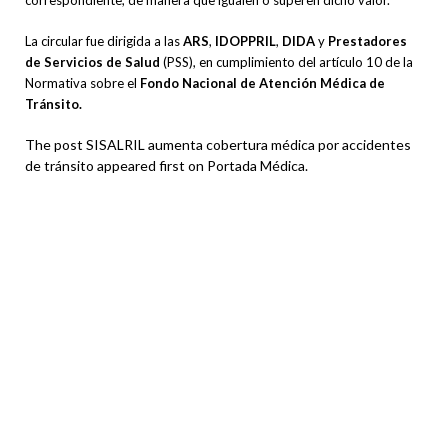
correspondiente, de manera que igualen o superen dicho valor.
La circular fue dirigida a las
ARS
,
IDOPPRIL
,
DIDA
y
Prestadores
de Servicios de Salud
(PSS), en cumplimiento del artículo 10 de la
Normativa sobre el
Fondo Nacional de Atención Médica de
Tránsito.
The post SISALRIL aumenta cobertura médica por accidentes
de tránsito appeared first on Portada Médica.