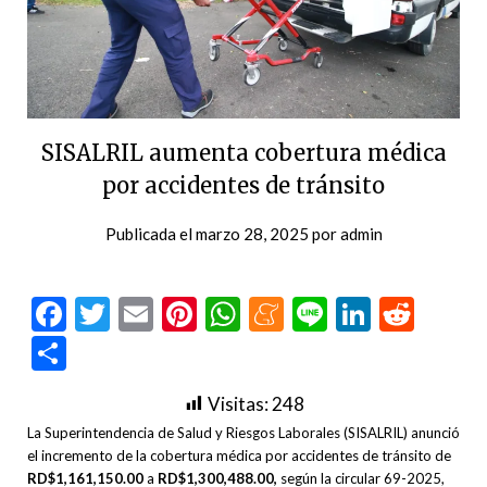
SISALRIL aumenta cobertura médica
por accidentes de tránsito
Publicada el
marzo 28, 2025
por
admin
Facebook
Twitter
Email
Pinterest
WhatsApp
Meneame
Line
LinkedI
Redd
Compartir
Visitas:
248
La Superintendencia de Salud y Riesgos Laborales (SISALRIL) anunció
el incremento de la cobertura médica por accidentes de tránsito de
RD$1,161,150.00
a
RD$1,300,488.00,
según la circular 69-2025,