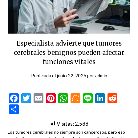
Especialista advierte que tumores
cerebrales benignos pueden afectar
funciones vitales
Publicada el
junio 22, 2026
por
admin
Facebook
Twitter
Email
Pinterest
WhatsApp
Meneame
Line
LinkedI
Redd
Compartir
Visitas:
2.588
Los tumores cerebrales no siempre son cancerosos, pero eso