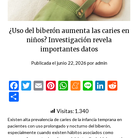
¿Uso del biberón aumenta las caries en
niños? Investigación revela
importantes datos
Publicada el
junio 22, 2026
por
admin
Facebook
Twitter
Email
Pinterest
WhatsApp
Meneame
Line
LinkedI
Redd
Compartir
Visitas:
1.340
Existen alta prevalencia de caries de la infancia temprana en
pacientes con uso prolongado y nocturno del biberón,
especialmente cuando existen hábitos asociados como