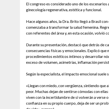
El congreso es considerado uno de los escenarios
ginecología regenerativa, estética y funcional.
Hace algunos años, la Dra. Brito llegó a Brasil con 
comenzaba a transformar la salud femenina. Regr
con referentes del área y, en esta ocasión, volvió 
Durante su presentación, destacó que detrás de c
consecuencias físicas y emocionales. Explicó que 
procedimientos estéticos íntimos y desarrollar nód
exceso de volumen, asimetrías, inflamación persist
Según la especialista, el impacto emocional suele se
«Llegan con miedo, con vergüenza, sintiendo que 
peor. Muchas dejan de sentirse cómodas con ellas m
viven con la incertidumbre de si volverán a verse 
confianza en su propio cuerpo, deja de ser un pro
de vida», expresó.