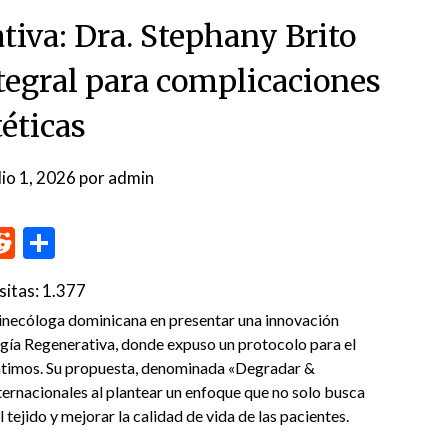
tiva: Dra. Stephany Brito
tegral para complicaciones
téticas
lio 1, 2026
por
admin
p
me
inkedIn
Reddit
Compartir
sitas:
1.377
 ginecóloga dominicana en presentar una innovación
logía Regenerativa, donde expuso un protocolo para el
íntimos. Su propuesta, denominada «Degradar &
nternacionales al plantear un enfoque que no solo busca
 tejido y mejorar la calidad de vida de las pacientes.