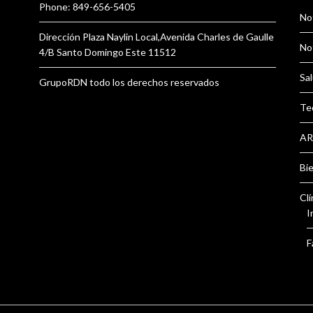
Phone: 849-656-5405
Not
Dirección Plaza Naylin Local,Avenida Charles de Gaulle
Not
4/B Santo Domingo Este 11512
Sal
GrupoRDN todo los derechos reservados
Te
AR
Bi
Clí
I
F