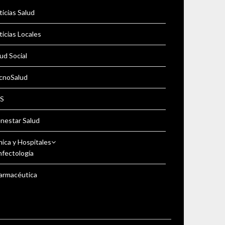
icias Salud
icias Locales
ud Social
cnoSalud
S
enestar Salud
nica y Hospitales
nfectología
armacéutica