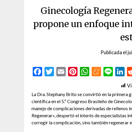
Ginecología Regenera
propone un enfoque in
es
Publicada el
ju
Facebook
Twitter
Email
Pinterest
WhatsAp
Menea
Line
L
Vi
La Dra. Stephany Brito se convirtió en la primera
científica en el 5.º Congreso Brasileño de Gineco
manejo de complicaciones derivadas de rellenos 
Regenerar», despertó el interés de especialistas i
corregir la complicación, sino también regenerar el