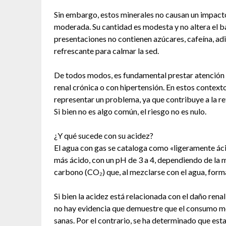
Sin embargo, estos minerales no causan un impacto
moderada. Su cantidad es modesta y no altera el b
presentaciones no contienen azúcares, cafeína, adit
refrescante para calmar la sed.
De todos modos, es fundamental prestar atención
renal crónica o con hipertensión. En estos contex
representar un problema, ya que contribuye a la ret
Si bien no es algo común, el riesgo no es nulo.
¿Y qué sucede con su acidez?
El agua con gas se cataloga como «ligeramente áci
más ácido, con un pH de 3 a 4, dependiendo de la 
carbono (CO₂) que, al mezclarse con el agua, form
Si bien la acidez está relacionada con el daño rena
no hay evidencia que demuestre que el consumo mo
sanas. Por el contrario, se ha determinado que est