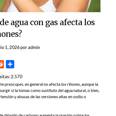
de agua con gas afecta los
ñones?
lio 1, 2026
por
admin
p
me
inkedIn
Reddit
Compartir
sitas:
2.570
 te preocupes, en general no afecta los riñones, aunque la
rgir si la tomas como sustituto del agua natural, o bien,
tensión y abusas de las versiones altas en sodio o
de dióxido de carbono aumenta la presión sobre los