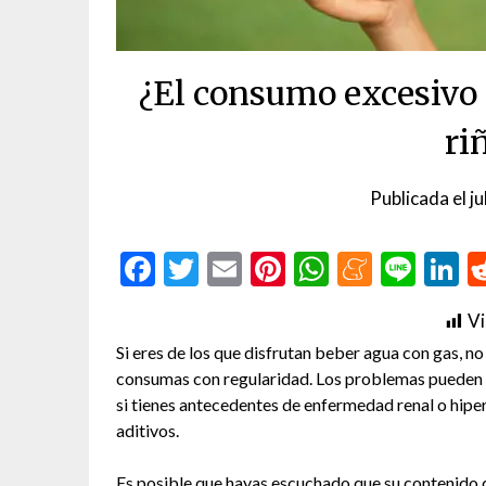
¿El consumo excesivo 
ri
Publicada el
ju
Facebook
Twitter
Email
Pinterest
WhatsAp
Menea
Line
L
Vi
Si eres de los que disfrutan beber agua con gas, no
consumas con regularidad. Los problemas pueden su
si tienes antecedentes de enfermedad renal o hiper
aditivos.
Es posible que hayas escuchado que su contenido 