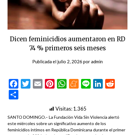
Dicen feminicidios aumentaron en RD
74 % primeros seis meses
Publicada el
julio 2, 2026
por
admin
Facebook
Twitter
Email
Pinterest
WhatsApp
Meneame
Line
LinkedI
Redd
Compartir
Visitas:
1.365
SANTO DOMINGO.– La Fundación Vida Sin Violencia alertó
este miércoles sobre un significativo aumento de los
feminicidios íntimos en República Dominicana durante el primer