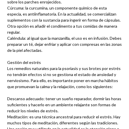
sobre los parches enrojecidos.
Cúrcuma: la curcumina, un componente químico de esta
especia, es antiinflamatoria. En la actualidad, se comercializan
suplementos con la sustancia para ingerir en forma de cápsulas.
Otra opción es añadir el condimento a tus comidas de manera
regular.
Caléndula: al igual que la manzanilla, el uso es en infusión. Debes
preparar un té, dejar enfriar y aplicar con compresas en las zonas
de la piel afectadas.
Gestión del estrés
Los remedios naturales para la psoriasis y sus brotes por estrés
no tendrán efectos si no se gestiona el estado de ansiedad y
nerviosismo. Para ello, es importante poner en marcha hábitos
que promuevan la calma y la relajación, como los siguientes:
Descanso adecuado: tener un sueño reparador, dormir las horas
suficientes y hacerlo en un ambiente relajante son formas de
reducir los niveles de estrés.
Meditación: es una técnica ancestral para reducir el estrés. Hay
muchos tipos de meditación, diferentes según las tradiciones.
Una opción muy utilizada en la actualidad es la atención plena o