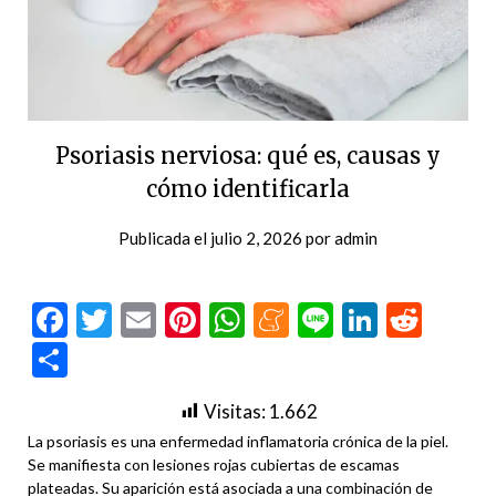
Psoriasis nerviosa: qué es, causas y
cómo identificarla
Publicada el
julio 2, 2026
por
admin
Facebook
Twitter
Email
Pinterest
WhatsApp
Meneame
Line
LinkedI
Redd
Compartir
Visitas:
1.662
La psoriasis es una enfermedad inflamatoria crónica de la piel.
Se manifiesta con lesiones rojas cubiertas de escamas
plateadas. Su aparición está asociada a una combinación de