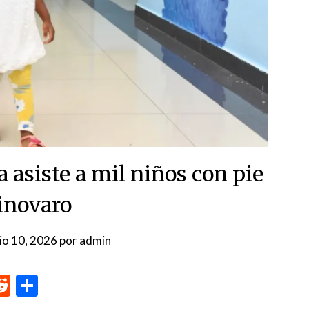
asiste a mil niños con pie
inovaro
nio 10, 2026
por
admin
p
me
inkedIn
Reddit
Compartir