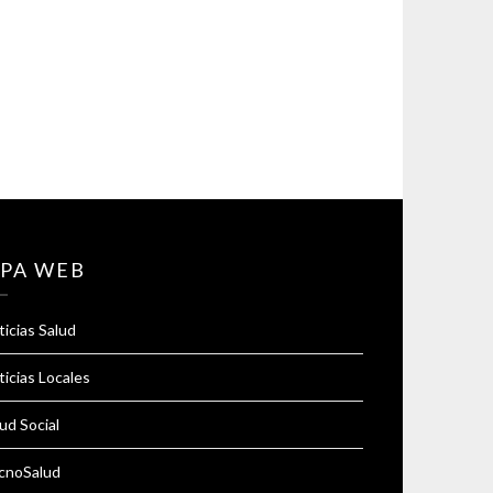
PA WEB
icias Salud
icias Locales
ud Social
cnoSalud