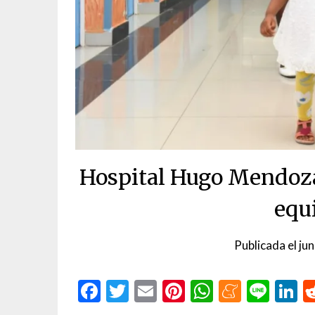
Hospital Hugo Mendoza 
equ
Publicada el
ju
Facebook
Twitter
Email
Pinterest
WhatsAp
Menea
Line
L