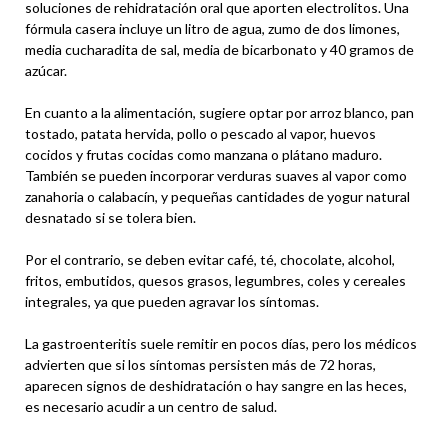
soluciones de rehidratación oral que aporten electrolitos. Una
fórmula casera incluye un litro de agua, zumo de dos limones,
media cucharadita de sal, media de bicarbonato y 40 gramos de
azúcar.
En cuanto a la alimentación, sugiere optar por arroz blanco, pan
tostado, patata hervida, pollo o pescado al vapor, huevos
cocidos y frutas cocidas como manzana o plátano maduro.
También se pueden incorporar verduras suaves al vapor como
zanahoria o calabacín, y pequeñas cantidades de yogur natural
desnatado si se tolera bien.
Por el contrario, se deben evitar café, té, chocolate, alcohol,
fritos, embutidos, quesos grasos, legumbres, coles y cereales
integrales, ya que pueden agravar los síntomas.
La gastroenteritis suele remitir en pocos días, pero los médicos
advierten que si los síntomas persisten más de 72 horas,
aparecen signos de deshidratación o hay sangre en las heces,
es necesario acudir a un centro de salud.