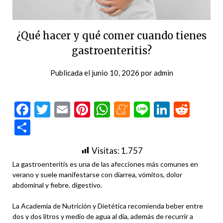
¿Qué hacer y qué comer cuando tienes
gastroenteritis?
Publicada el
junio 10, 2026
por
admin
Facebook
Twitter
Email
Pinterest
WhatsApp
Meneame
Line
LinkedI
Redd
Compartir
Visitas:
1.757
La gastroenteritis es una de las afecciones más comunes en
verano y suele manifestarse con diarrea, vómitos, dolor
abdominal y fiebre. digestivo.
La Academia de Nutrición y Dietética recomienda beber entre
dos y dos litros y medio de agua al día, además de recurrir a