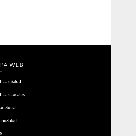
PA WEB
icias Salud
icias Locales
ud Social
cnoSalud
S