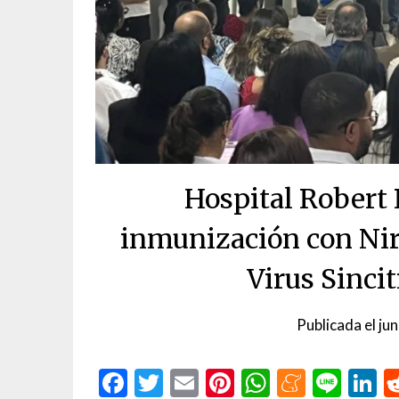
Hospital Robert 
inmunización con Nir
Virus Sincit
Publicada el
ju
Facebook
Twitter
Email
Pinterest
WhatsAp
Menea
Line
L