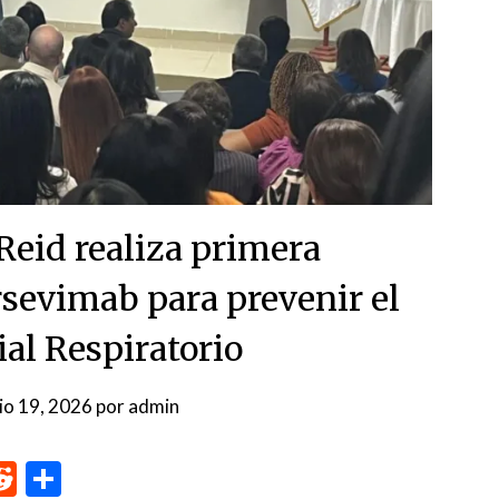
Reid realiza primera
sevimab para prevenir el
ial Respiratorio
nio 19, 2026
por
admin
p
me
inkedIn
Reddit
Compartir