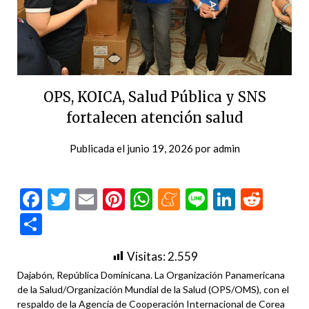
OPS, KOICA, Salud Pública y SNS
fortalecen atención salud
Publicada el
junio 19, 2026
por
admin
Facebook
Twitter
Email
Pinterest
WhatsApp
Meneame
Line
LinkedI
Redd
Compartir
Visitas:
2.559
Dajabón, República Dominicana. La Organización Panamericana
de la Salud/Organización Mundial de la Salud (OPS/OMS), con el
respaldo de la Agencia de Cooperación Internacional de Corea