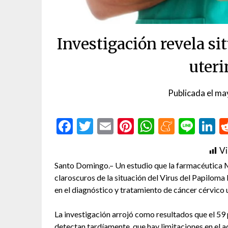
Investigación revela si
uter
Publicada el
ma
Facebook
Twitter
Email
Pinterest
WhatsAp
Menea
Line
L
Vi
Santo Domingo.– Un estudio que la farmacéutica M
claroscuros de la situación del Virus del Papilo
en el diagnóstico y tratamiento de cáncer cérvico 
La investigación arrojó como resultados que el 59 
detectan tardíamente, que hay limitaciones en el 