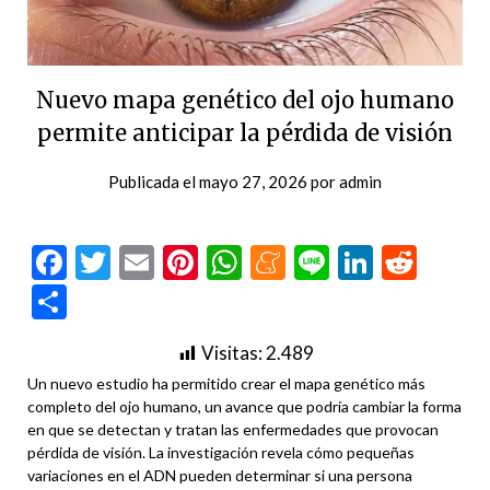
Nuevo mapa genético del ojo humano
permite anticipar la pérdida de visión
Publicada el
mayo 27, 2026
por
admin
Facebook
Twitter
Email
Pinterest
WhatsApp
Meneame
Line
LinkedI
Redd
Compartir
Visitas:
2.489
Un nuevo estudio ha permitido crear el mapa genético más
completo del ojo humano, un avance que podría cambiar la forma
en que se detectan y tratan las enfermedades que provocan
pérdida de visión. La investigación revela cómo pequeñas
variaciones en el ADN pueden determinar si una persona