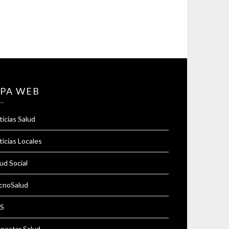
PA WEB
icias Salud
icias Locales
ud Social
cnoSalud
S
enestar Salud