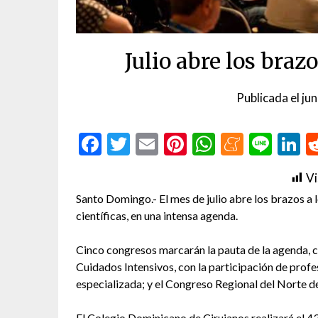
Julio abre los bra
Publicada el
ju
Facebook
Twitter
Email
Pinterest
WhatsAp
Menea
Line
L
Vi
Santo Domingo.- El mes de julio abre los brazos a
científicas, en una intensa agenda.
Cinco congresos marcarán la pauta de la agenda, 
Cuidados Intensivos, con la participación de profe
especializada; y el Congreso Regional del Norte 
El Colegio Dominicano de Cirujanos realizará el 43.º