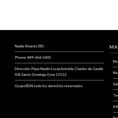
Nadia Alvarez |RD
MA
Phone: 849-656-5405
Not
Dirección Plaza Naylin Local,Avenida Charles de Gaulle
Not
4/B Santo Domingo Este 11512
Sal
GrupoRDN todo los derechos reservados
Te
AR
Bi