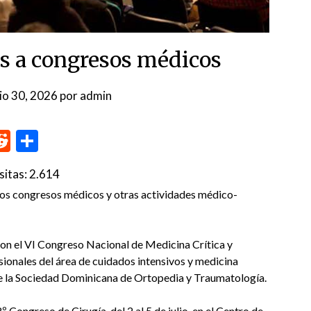
zos a congresos médicos
nio 30, 2026
por
admin
p
me
inkedIn
Reddit
Compartir
sitas:
2.614
 los congresos médicos y otras actividades médico-
con el VI Congreso Nacional de Medicina Crítica y
sionales del área de cuidados intensivos y medicina
de la Sociedad Dominicana de Ortopedia y Traumatología.
 Congreso de Cirugía, del 2 al 5 de julio, en el Centro de