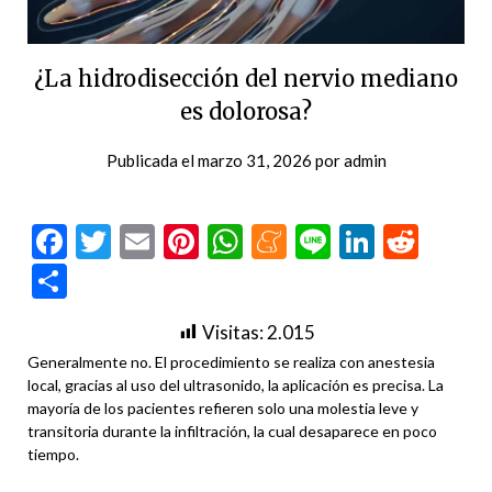
¿La hidrodisección del nervio mediano
es dolorosa?
Publicada el
marzo 31, 2026
por
admin
Facebook
Twitter
Email
Pinterest
WhatsApp
Meneame
Line
LinkedI
Redd
Compartir
Visitas:
2.015
Generalmente no. El procedimiento se realiza con anestesia
local, gracias al uso del ultrasonido, la aplicación es precisa. La
mayoría de los pacientes refieren solo una molestia leve y
transitoria durante la infiltración, la cual desaparece en poco
tiempo.