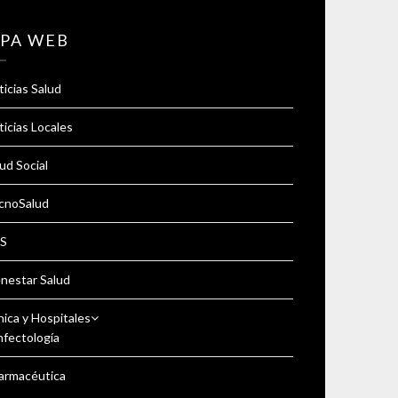
PA WEB
icias Salud
icias Locales
ud Social
cnoSalud
S
enestar Salud
nica y Hospitales
nfectología
armacéutica