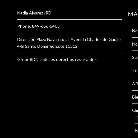
Nadia Alvarez |RD
MA
Phone: 849-656-5405
Not
Dirección Plaza Naylin Local,Avenida Charles de Gaulle
Not
4/B Santo Domingo Este 11512
Sal
GrupoRDN todo los derechos reservados
Te
AR
Bi
Clí
I
F