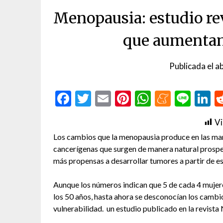
Menopausia: estudio r
que aumentan
Publicada el
ab
Facebook
Twitter
Email
Pinterest
WhatsAp
Menea
Line
L
Vi
Los cambios que la menopausia produce en las mama
cancerígenas que surgen de manera natural prosper
más propensas a desarrollar tumores a partir de est
Aunque los números indican que 5 de cada 4 mujere
los 50 años, hasta ahora se desconocían los cambi
vulnerabilidad. un estudio publicado en la revista 