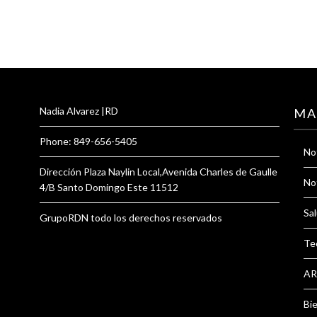
Nadia Alvarez |RD
MA
Phone: 849-656-5405
Not
Dirección Plaza Naylin Local,Avenida Charles de Gaulle
Not
4/B Santo Domingo Este 11512
Sal
GrupoRDN todo los derechos reservados
Te
AR
Bi