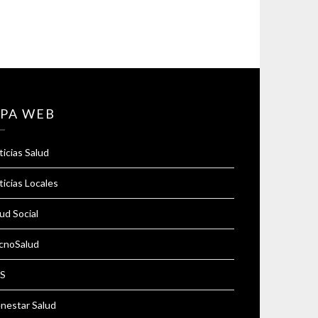
PA WEB
icias Salud
icias Locales
ud Social
cnoSalud
S
enestar Salud