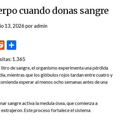
uerpo cuando donas sangre
nio 13, 2026
por
admin
p
me
inkedIn
Reddit
Compartir
sitas:
1.365
itro de sangre, el organismo experimenta una pérdida
ía, mientras que los glóbulos rojos tardan entre cuatro y
recomienda esperar al menos ocho semanas antes de una
nar sangre activa la medula ósea, que comienza a
 extrajeron. Este proceso fortalece el sistema