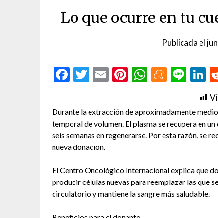
Lo que ocurre en tu c
Publicada el
ju
Facebook
Twitter
Email
Pinterest
WhatsAp
Menea
Line
L
Vi
Durante la extracción de aproximadamente medio l
temporal de volumen. El plasma se recupera en un d
seis semanas en regenerarse. Por esta razón, se 
nueva donación.
El Centro Oncológico Internacional explica que do
producir células nuevas para reemplazar las que se
circulatorio y mantiene la sangre más saludable.
Beneficios para el donante