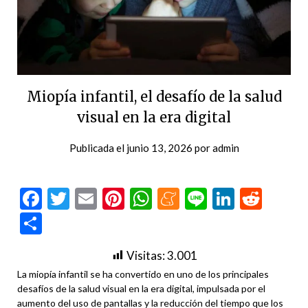
Miopía infantil, el desafío de la salud
visual en la era digital
Publicada el
junio 13, 2026
por
admin
Facebook
Twitter
Email
Pinterest
WhatsApp
Meneame
Line
LinkedI
Redd
Compartir
Visitas:
3.001
La miopía infantil se ha convertido en uno de los principales
desafíos de la salud visual en la era digital, impulsada por el
aumento del uso de pantallas y la reducción del tiempo que los