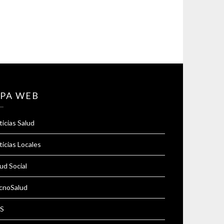
PA WEB
icias Salud
icias Locales
ud Social
cnoSalud
S