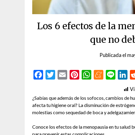
Los 6 efectos de la me
que no de
Publicada el
ma
Facebook
Twitter
Email
Pinterest
WhatsAp
Menea
Line
L
Vi
¿Sabías que además de los sofocos, cambios de hum
afecta tu higiene oral? La disminución de estróge
molestias como sequedad de boca y adelgazamient
Conoce los efectos de la menopausia en tu salud b
para prevenir estas complicaciones.