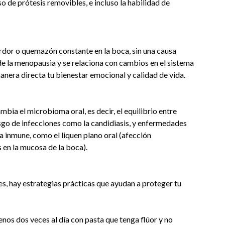
so de prótesis removibles, e incluso la habilidad de
rdor o quemazón constante en la boca, sin una causa
e la menopausia y se relaciona con cambios en el sistema
anera directa tu bienestar emocional y calidad de vida.
bia el microbioma oral, es decir, el equilibrio entre
esgo de infecciones como la candidiasis, y enfermedades
a inmune, como el liquen plano oral (afección
 en la mucosa de la boca).
, hay estrategias prácticas que ayudan a proteger tu
menos dos veces al día con pasta que tenga flúor y no