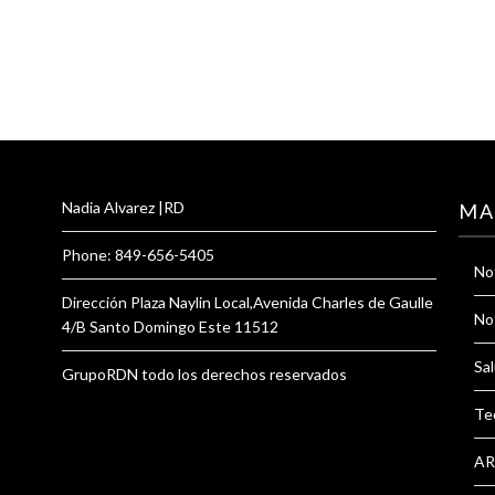
Nadia Alvarez |RD
MA
Phone: 849-656-5405
Not
Dirección Plaza Naylin Local,Avenida Charles de Gaulle
Not
4/B Santo Domingo Este 11512
Sal
GrupoRDN todo los derechos reservados
Te
AR