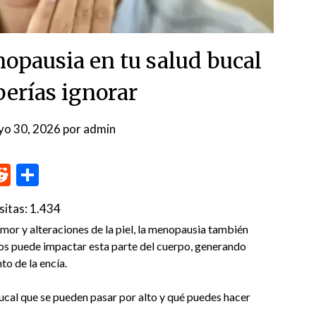
nopausia en tu salud bucal
berías ignorar
yo 30, 2026
por
admin
p
me
inkedIn
Reddit
Compartir
sitas:
1.434
or y alteraciones de la piel, la menopausia también
nos puede impactar esta parte del cuerpo, generando
o de la encía.
ucal que se pueden pasar por alto y qué puedes hacer