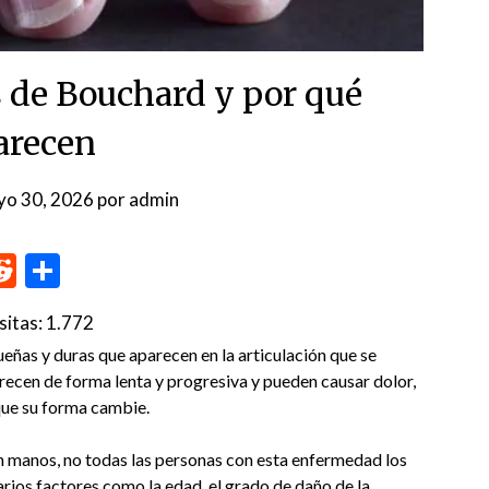
s de Bouchard y por qué
arecen
yo 30, 2026
por
admin
p
me
inkedIn
Reddit
Compartir
sitas:
1.772
eñas y duras que aparecen en la articulación que se
recen de forma lenta y progresiva y pueden causar dolor,
que su forma cambie.
en manos, no todas las personas con esta enfermedad los
rios factores como la edad, el grado de daño de la