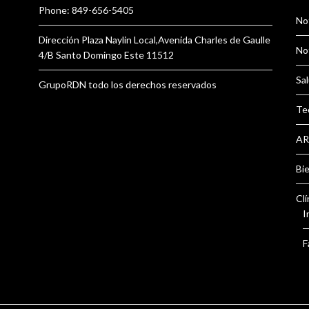
Phone: 849-656-5405
Not
Dirección Plaza Naylin Local,Avenida Charles de Gaulle
Not
4/B Santo Domingo Este 11512
Sal
GrupoRDN todo los derechos reservados
Te
AR
Bi
Clí
I
F