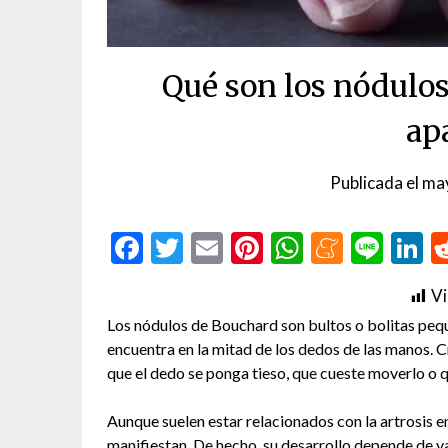
Qué son los nódulo
ap
Publicada el
ma
Facebook
Twitter
Email
Pinterest
WhatsAp
Menea
Line
L
Vi
Los nódulos de Bouchard son bultos o bolitas pequ
encuentra en la mitad de los dedos de las manos. C
que el dedo se ponga tieso, que cueste moverlo o 
Aunque suelen estar relacionados con la artrosis 
manifiestan. De hecho, su desarrollo depende de va