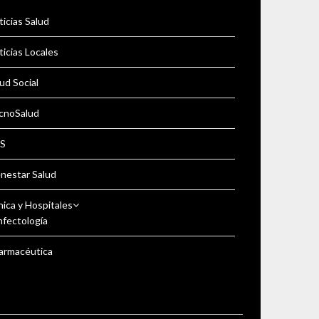
icias Salud
icias Locales
ud Social
cnoSalud
S
enestar Salud
nica y Hospitales
nfectología
armacéutica