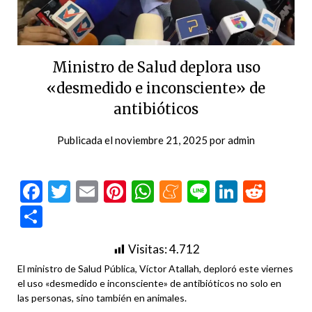
Ministro de Salud deplora uso
«desmedido e inconsciente» de
antibióticos
Publicada el
noviembre 21, 2025
por
admin
Facebook
Twitter
Email
Pinterest
WhatsApp
Meneame
Line
LinkedI
Redd
Compartir
Visitas:
4.712
El ministro de Salud Pública, Víctor Atallah, deploró este viernes
el uso «desmedido e inconsciente» de antibióticos no solo en
las personas, sino también en animales.