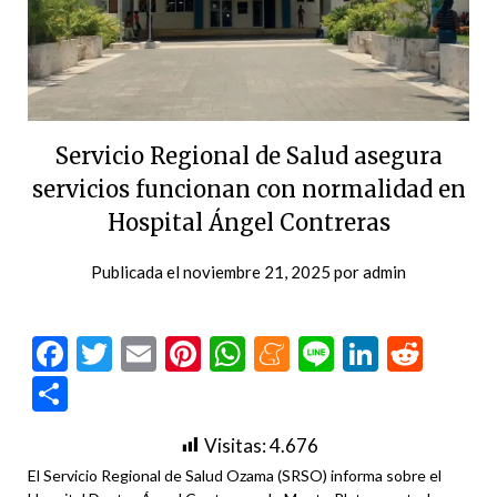
Servicio Regional de Salud asegura
servicios funcionan con normalidad en
Hospital Ángel Contreras
Publicada el
noviembre 21, 2025
por
admin
Facebook
Twitter
Email
Pinterest
WhatsApp
Meneame
Line
LinkedI
Redd
Compartir
Visitas:
4.676
El Servicio Regional de Salud Ozama (SRSO) informa sobre el