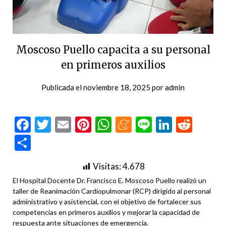
Moscoso Puello capacita a su personal
en primeros auxilios
Publicada el
noviembre 18, 2025
por
admin
Facebook
Twitter
Email
Pinterest
WhatsApp
Meneame
Line
LinkedI
Redd
Compartir
Visitas:
4.678
El Hospital Docente Dr. Francisco E. Moscoso Puello realizó un
taller de Reanimación Cardiopulmonar (RCP) dirigido al personal
administrativo y asistencial, con el objetivo de fortalecer sus
competencias en primeros auxilios y mejorar la capacidad de
respuesta ante situaciones de emergencia.