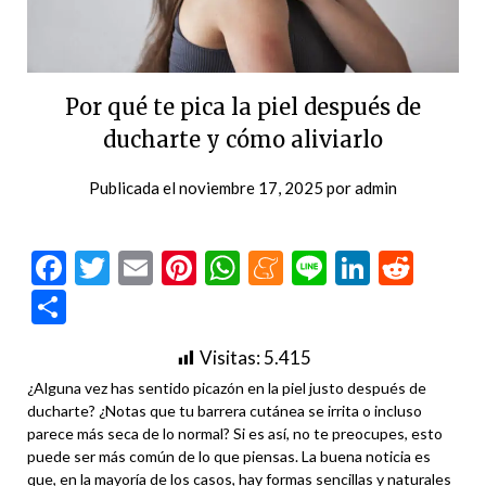
Por qué te pica la piel después de
ducharte y cómo aliviarlo
Publicada el
noviembre 17, 2025
por
admin
Facebook
Twitter
Email
Pinterest
WhatsApp
Meneame
Line
LinkedI
Redd
Compartir
Visitas:
5.415
¿Alguna vez has sentido picazón en la piel justo después de
ducharte? ¿Notas que tu barrera cutánea se irrita o incluso
parece más seca de lo normal? Si es así, no te preocupes, esto
puede ser más común de lo que piensas. La buena noticia es
que, en la mayoría de los casos, hay formas sencillas y naturales