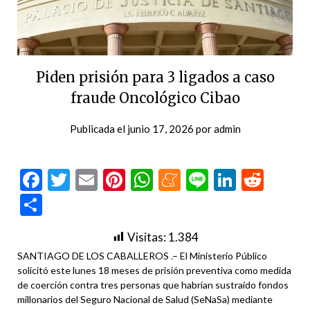
Piden prisión para 3 ligados a caso
fraude Oncológico Cibao
Publicada el
junio 17, 2026
por
admin
Facebook
Twitter
Email
Pinterest
WhatsApp
Meneame
Line
LinkedI
Redd
Compartir
Visitas:
1.384
SANTIAGO DE LOS CABALLEROS .– El Ministerio Público
solicitó este lunes 18 meses de prisión preventiva como medida
de coerción contra tres personas que habrían sustraído fondos
millonarios del Seguro Nacional de Salud (SeNaSa) mediante