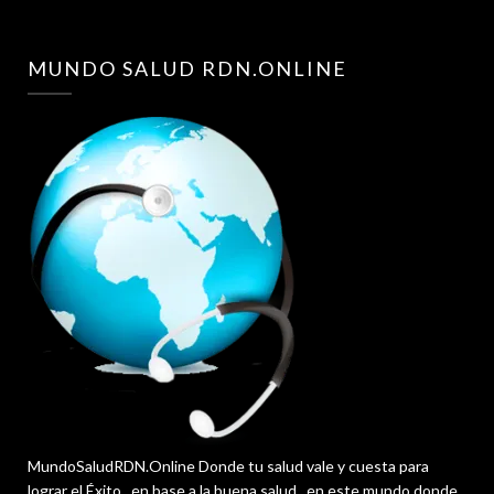
MUNDO SALUD RDN.ONLINE
MundoSaludRDN.Online Donde tu salud vale y cuesta para
lograr el Éxito , en base a la buena salud , en este mundo donde