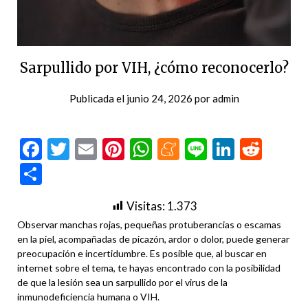
Sarpullido por VIH, ¿cómo reconocerlo?
Publicada el
junio 24, 2026
por
admin
Facebook
Twitter
Email
Pinterest
WhatsApp
Meneame
Line
LinkedI
Redd
Compartir
Visitas:
1.373
Observar manchas rojas, pequeñas protuberancias o escamas
en la piel, acompañadas de picazón, ardor o dolor, puede generar
preocupación e incertidumbre. Es posible que, al buscar en
internet sobre el tema, te hayas encontrado con la posibilidad
de que la lesión sea un sarpullido por el virus de la
inmunodeficiencia humana o VIH.