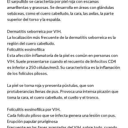
El sarpullido se caracteriza por piel roja con escamas
amarillentas y grasosas. Se desarrolla en áreas con glándulas
sebáceas, como el cuero cabelludo, la cara, las axilas, la parte
superior del torso y la espalda.
Dermatitis seborreica por VIH.
La localización más frecuente de la dermatitis seborreica es la
región del cuero cabelludo.
Foliculitis eosinofílica
Esta afección inflamatoria de la piel es común en personas con
VIH. Suele presentarse cuando el recuento de linfocitos CD4
es inferior a 250 células/mm3. Su característica es la inflamación
de los folículos pilosos.
La piel se torna roja y presenta pústulas, que son
protuberancias llenas de pus. Provoca una intensa picazón que
toma la cara, el cuero cabelludo, el cuello y el tronco.
Foliculitis eosinofílica por VIH.
Cada folículo piloso que se infecta genera una lesión con pus.
Erupción papular pruriginosa
Frecuente en las fases avanzadas del VIH, sobre todo, cuando