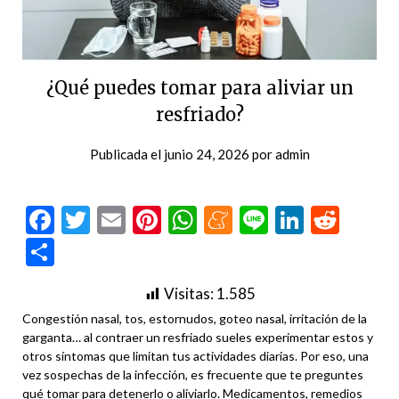
¿Qué puedes tomar para aliviar un
resfriado?
Publicada el
junio 24, 2026
por
admin
Facebook
Twitter
Email
Pinterest
WhatsApp
Meneame
Line
LinkedI
Redd
Compartir
Visitas:
1.585
Congestión nasal, tos, estornudos, goteo nasal, irritación de la
garganta… al contraer un resfriado sueles experimentar estos y
otros síntomas que limitan tus actividades diarias. Por eso, una
vez sospechas de la infección, es frecuente que te preguntes
qué tomar para detenerlo o aliviarlo. Medicamentos, remedios