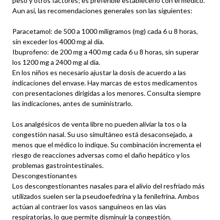
peso y otros factores; es preferible establecerlo con el médico.
Aun así, las recomendaciones generales son las siguientes:
Paracetamol: de 500 a 1000 miligramos (mg) cada 6 u 8 horas,
sin exceder los 4000 mg al día.
Ibuprofeno: de 200 mg a 400 mg cada 6 u 8 horas, sin superar
los 1200 mg a 2400 mg al día.
En los niños es necesario ajustar la dosis de acuerdo a las
indicaciones del envase. Hay marcas de estos medicamentos
con presentaciones dirigidas a los menores. Consulta siempre
las indicaciones, antes de suministrarlo.
Los analgésicos de venta libre no pueden aliviar la tos o la
congestión nasal. Su uso simultáneo está desaconsejado, a
menos que el médico lo indique. Su combinación incrementa el
riesgo de reacciones adversas como el daño hepático y los
problemas gastrointestinales.
Descongestionantes
Los descongestionantes nasales para el alivio del resfriado más
utilizados suelen ser la pseudoefedrina y la fenilefrina. Ambos
actúan al contraer los vasos sanguíneos en las vías
respiratorias, lo que permite disminuir la congestión.