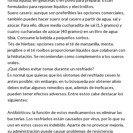
forma líquida, en gelatinas o en polvo para preparar. Están
formulados para reponer líquidos y electrolitos.
Suero casero: aunque son preferibles las opciones comerciales,
también puedes hacer suero oral casero a partir de agua, sal y
azúcar. Para ello, diluye media cucharadita de sal (1,5 gramos) y
cuatro cucharadas de azúcar (40 gramos) en un litro de agua
tibia. Consume la bebida a pequeños sorbos.
Tés de hierbas: opciones como el té de manzanilla, menta,
jengibre o el té rooibos proporcionan líquidos que colaboran con
la hidratación. Se recomiendan como complemento a los sueros
orales.
¿Qué debes evitar tomar durante un resfriado?
Es normal que quieras que los síntomas del resfriado cesen lo
antes posible; sin embargo, en tu búsqueda por obtener alivio
debes evitar algunos remedios que, además de ineficaces,
pueden tener efectos adversos. Entre estos cabe destacar los
siguientes:
Antibióticos: la función de estos medicamentos es eliminar las
bacterias. Los resfriados están causados por virus, por lo que su
uso en estos casos es indebido. Aparte de no provocar mejoría,
su administración puede causar problemas de resistencia