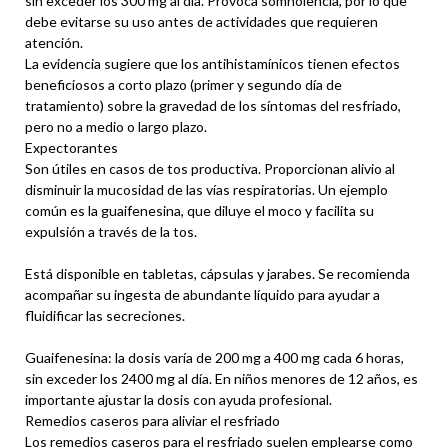
sin exceder los 300 mg al día. Provoca somnolencia, por lo que
debe evitarse su uso antes de actividades que requieren
atención.
La evidencia sugiere que los antihistamínicos tienen efectos
beneficiosos a corto plazo (primer y segundo día de
tratamiento) sobre la gravedad de los síntomas del resfriado,
pero no a medio o largo plazo.
Expectorantes
Son útiles en casos de tos productiva. Proporcionan alivio al
disminuir la mucosidad de las vías respiratorias. Un ejemplo
común es la guaifenesina, que diluye el moco y facilita su
expulsión a través de la tos.
Está disponible en tabletas, cápsulas y jarabes. Se recomienda
acompañar su ingesta de abundante líquido para ayudar a
fluidificar las secreciones.
Guaifenesina: la dosis varía de 200 mg a 400 mg cada 6 horas,
sin exceder los 2400 mg al día. En niños menores de 12 años, es
importante ajustar la dosis con ayuda profesional.
Remedios caseros para aliviar el resfriado
Los remedios caseros para el resfriado suelen emplearse como