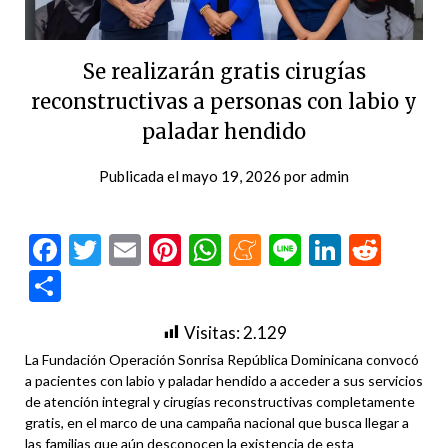
Se realizarán gratis cirugías
reconstructivas a personas con labio y
paladar hendido
Publicada el
mayo 19, 2026
por
admin
Facebook
Twitter
Email
Pinterest
WhatsApp
Meneame
Line
LinkedI
Redd
Compartir
Visitas:
2.129
La Fundación Operación Sonrisa República Dominicana convocó
a pacientes con labio y paladar hendido a acceder a sus servicios
de atención integral y cirugías reconstructivas completamente
gratis, en el marco de una campaña nacional que busca llegar a
las familias que aún desconocen la existencia de esta