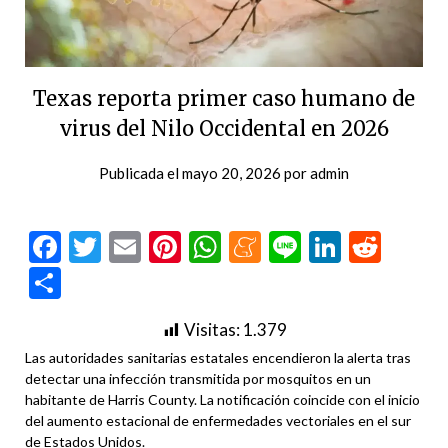
Texas reporta primer caso humano de
virus del Nilo Occidental en 2026
Publicada el
mayo 20, 2026
por
admin
Facebook
Twitter
Email
Pinterest
WhatsApp
Meneame
Line
LinkedI
Redd
Compartir
Visitas:
1.379
Las autoridades sanitarias estatales encendieron la alerta tras
detectar una infección transmitida por mosquitos en un
habitante de Harris County. La notificación coincide con el inicio
del aumento estacional de enfermedades vectoriales en el sur
de Estados Unidos.