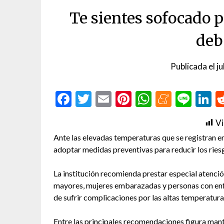
Te sientes sofocado po
deb
Publicada el
ju
Facebook
Twitter
Email
Pinterest
WhatsAp
Menea
Line
L
Vi
Ante las elevadas temperaturas que se registran en 
adoptar medidas preventivas para reducir los ries
La institución recomienda prestar especial atención
mayores, mujeres embarazadas y personas con enf
de sufrir complicaciones por las altas temperatura
Entre las principales recomendaciones figura man