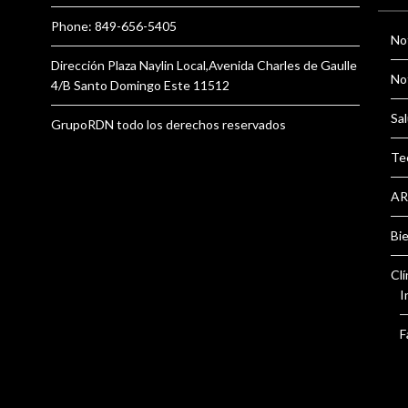
Phone: 849-656-5405
Not
Dirección Plaza Naylin Local,Avenida Charles de Gaulle
Not
4/B Santo Domingo Este 11512
Sal
GrupoRDN todo los derechos reservados
Te
AR
Bi
Clí
I
F