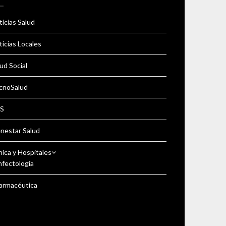
icias Salud
icias Locales
ud Social
cnoSalud
S
enestar Salud
nica y Hospitales
nfectología
armacéutica