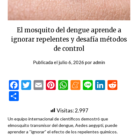
El mosquito del dengue aprende a
ignorar repelentes y desafía métodos
de control
Publicada el
julio 6, 2026
por
admin
Facebook
Twitter
Email
Pinterest
WhatsApp
Meneame
Line
LinkedI
Redd
Compartir
Visitas:
2.997
Un equipo internacional de científicos demostró que
elmosquito transmisor del dengue, Aedes aegypti, puede
aprender a “ignorar” el efecto de los repelentes químicos.