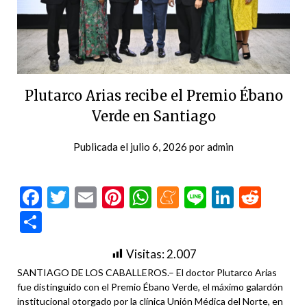
Plutarco Arias recibe el Premio Ébano
Verde en Santiago
Publicada el
julio 6, 2026
por
admin
Facebook
Twitter
Email
Pinterest
WhatsApp
Meneame
Line
LinkedI
Redd
Compartir
Visitas:
2.007
SANTIAGO DE LOS CABALLEROS.– El doctor Plutarco Arias
fue distinguido con el Premio Ébano Verde, el máximo galardón
institucional otorgado por la clínica Unión Médica del Norte, en