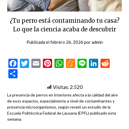
¿Tu perro está contaminando tu casa?
Lo que la ciencia acaba de descubrir
Publicada el
febrero 26, 2026
por
admin
Facebook
Twitter
Email
Pinterest
WhatsApp
Meneame
Line
LinkedI
Redd
Compartir
Visitas:
2.520
La presencia de perros en interiores afecta a la calidad del aire
de esos espacios, especialmente a nivel de contaminantes y
presencia microorganismos, según reveló un estudio de la
Escuela Politécnica Federal de Lausana (EPFL) publicado esta
semana.