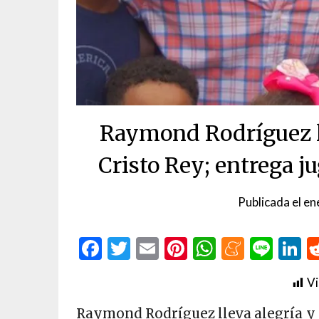
Raymond Rodríguez ll
Cristo Rey; entrega j
Publicada el
en
Facebook
Twitter
Email
Pinterest
WhatsAp
Menea
Line
L
Vi
Raymond Rodríguez lleva alegría y f