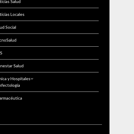
icias Salud
icias Locales
ud Social
cnoSalud
S
enestar Salud
nica y Hospitales
nfectología
armacéutica