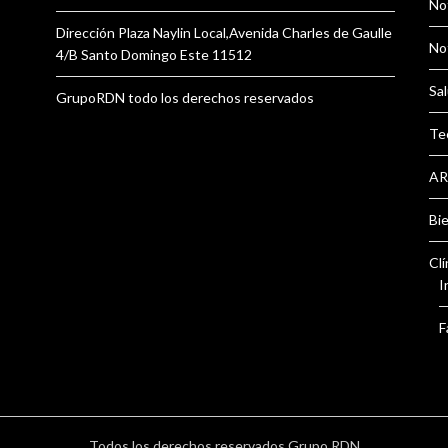
Not
Dirección Plaza Naylin Local,Avenida Charles de Gaulle
Not
4/B Santo Domingo Este 11512
Sal
GrupoRDN todo los derechos reservados
Te
AR
Bi
Clí
I
F
Todos los derechos reservados Grupo RDN