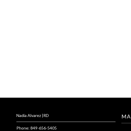
Nadia Alvarez |RD
MA
Phone: 849-656-5405