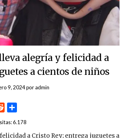
eva alegría y felicidad a
uguetes a cientos de niños
ero 9, 2024
por
admin
p
me
inkedIn
Reddit
Compartir
sitas:
6.178
elicidad a Cristo Rey; entrega juguetes a