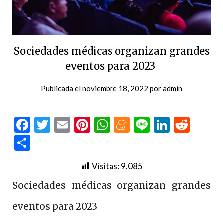
Sociedades médicas organizan grandes
eventos para 2023
Publicada el
noviembre 18, 2022
por
admin
Facebook
Twitter
Email
Pinterest
WhatsApp
Meneame
Line
LinkedI
Redd
Compartir
Visitas:
9.085
Sociedades médicas organizan grandes
eventos para 2023